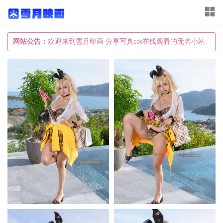
T
o
g
网站公告：
欢迎来到雪月印画 分享写真cos在线观看的无名小站
g
l
e
n
a
v
i
g
a
t
i
o