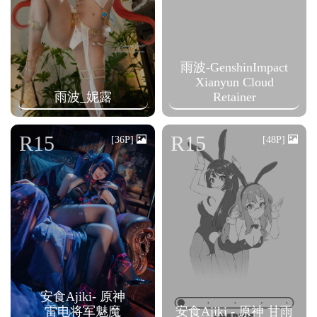
雨波-GenshinImpact
Xianyun Cloud
雨波_妮露
Retainer
R15
R15
[36P]
[48P]
安食Ajiki- 原神
雷电将军魅魔
安食Ajiki - 原神 甘雨