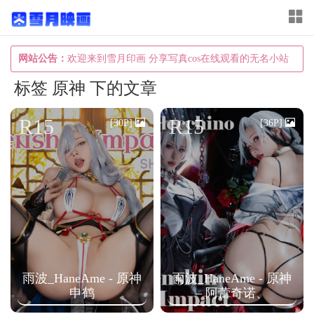
T
o
g
网站公告：
欢迎来到雪月印画 分享写真cos在线观看的无名小站
g
标签 原神 下的文章
l
e
R15
R15
[30P]
[36P]
n
a
v
i
g
a
t
雨波_HaneAme - 原神
雨波_HaneAme - 原神
i
申鹤
– 阿蕾奇诺、
o