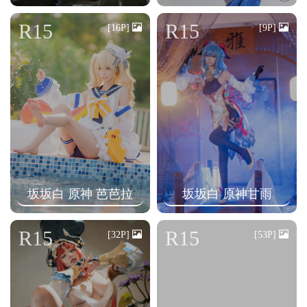
R15
R15
[16P]
[9P]
坂坂白 原神 芭芭拉
坂坂白 原神甘雨
R15
R15
[32P]
[53P]