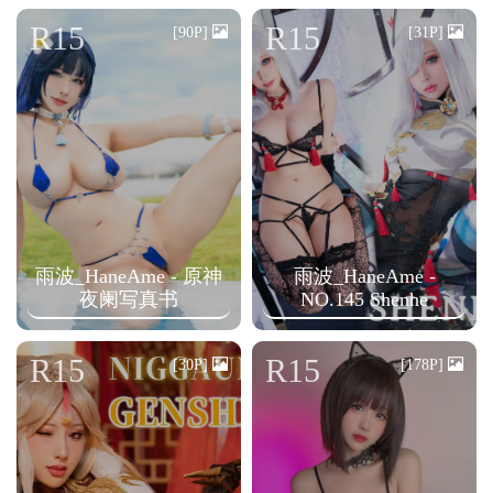
n
R15
R15
[90P]
[31P]
雨波_HaneAme - 原神
雨波_HaneAme -
夜阑写真书
NO.145 Shenhe
R15
R15
[30P]
[178P]