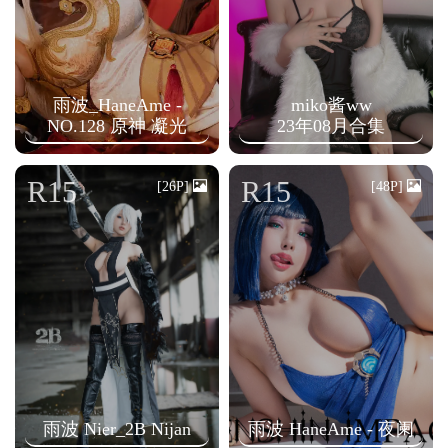
雨波_HaneAme -
miko酱ww
NO.128 原神 凝光
23年08月合集
R15
R15
[26P]
[48P]
雨波 Nier_2B Nijan
雨波 HaneAme - 夜阑