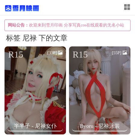
T
o
g
网站公告：
欢迎来到雪月印画 分享写真cos在线观看的无名小站
g
标签 尼禄 下的文章
l
e
R15
R15
[33P]
[55P]
n
a
v
i
g
a
t
i
半半子 - 尼禄女仆
Byoru - 尼禄泳装
o