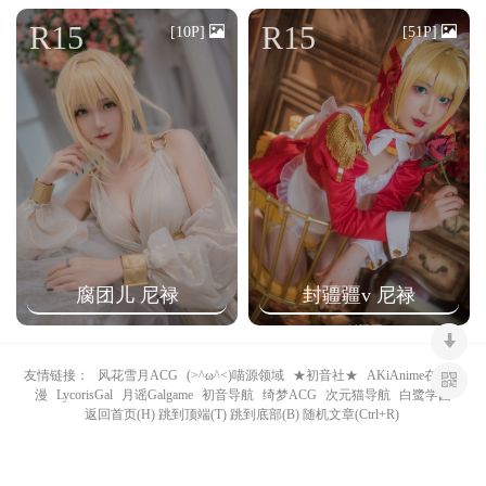
n
R15
R15
[10P]
[51P]
腐团儿 尼禄
封疆疆v 尼禄
友情链接：
风花雪月ACG
(>^ω^<)喵源领域
★初音社★
AKiAnime在线动
漫
LycorisGal
月谣Galgame
初音导航
绮梦ACG
次元猫导航
白鹭学园
返回首页(H) 跳到顶端(T) 跳到底部(B) 随机文章(Ctrl+R)