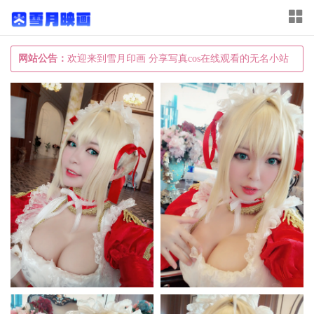
T
o
g
网站公告：
欢迎来到雪月印画 分享写真cos在线观看的无名小站
g
l
e
n
a
v
i
g
a
t
i
o