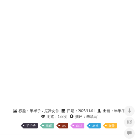
标题：
半半子 - 尼禄女仆
日期：
2025/11/01
出镜：
半半子
浏览：
138次
描述：
未填写
半半子
高跟
cos
白丝
尼禄
女仆