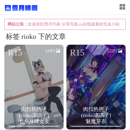
T
o
g
网站公告：
欢迎来到雪月印画 分享写真cos在线观看的无名小站
g
标签 rioko 下的文章
l
e
R15
R15
[42P]
[22P]
n
a
v
i
g
a
肉扣热热子
肉扣热热子
t
(rioko凉凉子)
(rioko凉凉子)
i
七夕月球女友
魅魔芽衣
o