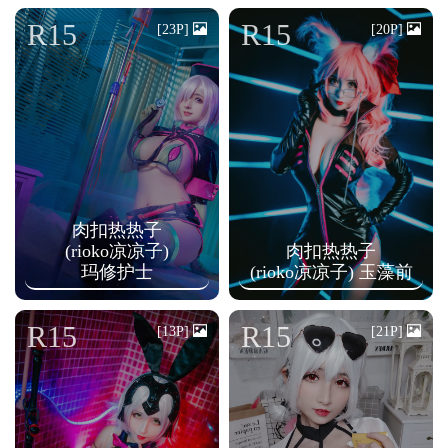
n
R15
R15
[23P]
[20P]
肉扣热热子
(rioko凉凉子)
肉扣热热子
玛修护士
(rioko凉凉子) 玉藻前
R15
R15
[13P]
[21P]