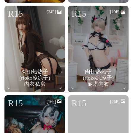
R15
R15
[24P]
[10P]
肉扣热热子
肉扣热热子
(rioko凉凉子)
(rioko凉凉子)
内衣私房
丽塔内衣
R15
R15
[16P]
[26P]